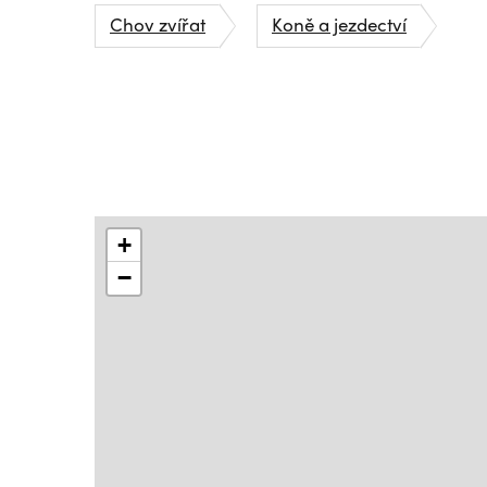
Chov zvířat
Koně a jezdectví
+
−