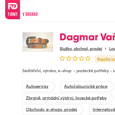
Dagmar Va
Služby, obchod, prodej
Lo
Napište h
Sedlářství, výroba, e-shop: - jezdecké potřeby - 
Autoservisy
Autočalounické práce
Zbraně, armádní výstroj, lovecké potřeby
Obchody, e-shopy, prodej
Internetov