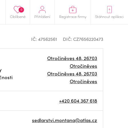
0
Oblíbené
Přihlášení
Registrace firmy
Stáhnout aplikaci
IČ: 47562561
DIČ: CZ7656220473
Otročiněves 48, 26703
Otročiněves
y
Otročiněves 48, 26703
čnosti
Otročiněves
+420 604 367 618
sedlarstvi.montana@atlas.cz