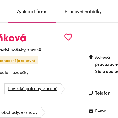
Vyhledat firmu
Pracovní nabídky
ňková
vecké potřeby, zbraně
Adresa
odnocení jako první
provozovn
Sídlo spole
sedla - uzdečky
Lovecké potřeby, zbraně
Telefon
E-mail
é obchody, e-shopy