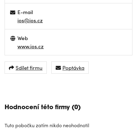
E-mail
ios@ios.cz
Web
www.ios.cz
Sdílet firmu
Poptávka
NAVIGOVAT
Hodnocení této firmy (0)
Tuto pobočku zatím nikdo neohodnotil