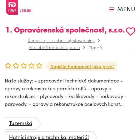
MENU
1. Opravárenská společnost, s.r.o.
Řemesla, stavebnictví, stavebniny
Stavebně řemeslné práce
Plynaři
Napište hodnocení jako první
Naše služby: - zpracování technické dokumentace -
opravy a rekonstrukce parních kotlů - opravy a
rekonstrukce: - plynovody - kyslíkovody - horkovody -
parovody. - opravy a rekonstrukce ocelových konst...
Tuzemská
Hutnící stroje a technika, materiál