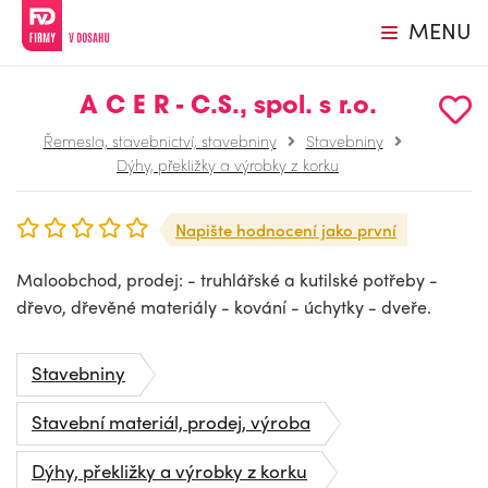
MENU
A C E R - C.S., spol. s r.o.
Řemesla, stavebnictví, stavebniny
Stavebniny
Dýhy, překližky a výrobky z korku
Napište hodnocení jako první
Maloobchod, prodej: - truhlářské a kutilské potřeby -
dřevo, dřevěné materiály - kování - úchytky - dveře.
Stavebniny
Stavební materiál, prodej, výroba
Dýhy, překližky a výrobky z korku