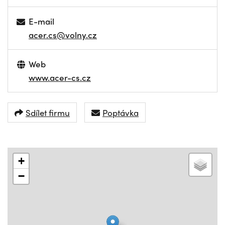
E-mail
acer.cs@volny.cz
Web
www.acer-cs.cz
Sdílet firmu
Poptávka
+
−