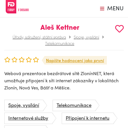
MENU
Aleš Kettner
Úřady, sdružení, státní správa
Spoje, vysílání
Telekomunikace
Napište hodnocení jako první
Webová prezentace bezdrátové sítě ZlonínNET, která
umožňuje připojení k síti internet zákazníky v lokalitách
Zlonín, Nová Ves, Bášť a Měšice.
Spoje, vysílání
Telekomunikace
Internetové služby
Připojení k internetu