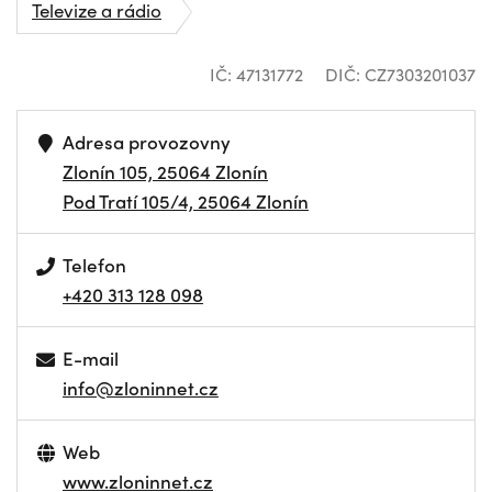
Televize a rádio
IČ: 47131772
DIČ: CZ7303201037
Adresa provozovny
Zlonín 105, 25064 Zlonín
Pod Tratí 105/4, 25064 Zlonín
Telefon
+420 313 128 098
E-mail
info@zloninnet.cz
Web
www.zloninnet.cz