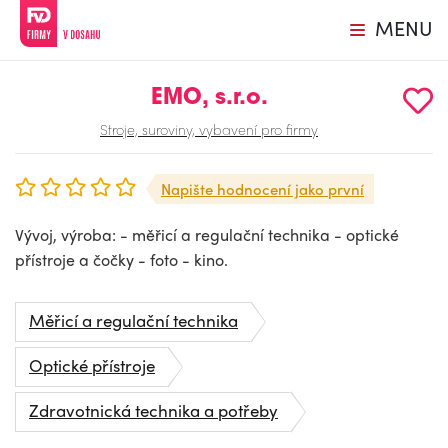
MENU
EMO, s.r.o.
Stroje, suroviny, vybavení pro firmy
Napište hodnocení jako první
Vývoj, výroba: - měřicí a regulační technika - optické
přístroje a čočky - foto - kino.
Měřicí a regulační technika
Optické přístroje
Zdravotnická technika a potřeby