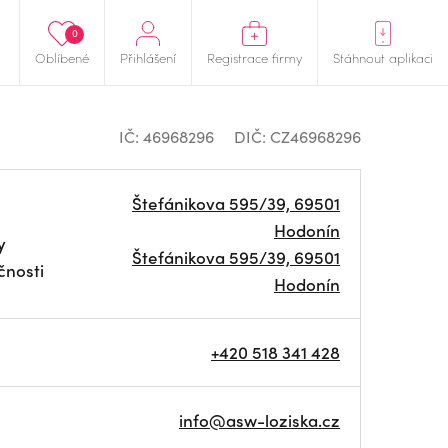
0
Oblíbené
Přihlášení
Registrace firmy
Stáhnout aplikaci
IČ: 46968296
DIČ: CZ46968296
Štefánikova 595/39, 69501
Hodonín
y
Štefánikova 595/39, 69501
čnosti
Hodonín
+420 518 341 428
info@asw-loziska.cz