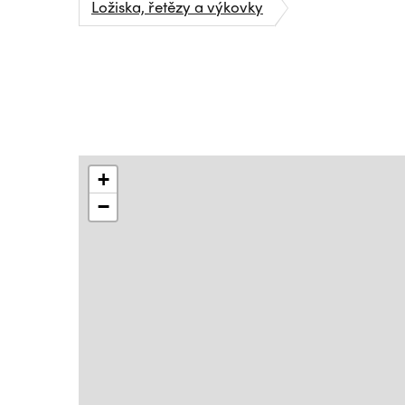
Ložiska, řetězy a výkovky
+
−