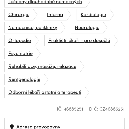
Léčebny dlouhodobě nemocných
Chirurgie
Interna
Kardiologie
Nemocnice, polikliniky
Neurologie
Ortopedie
Praktičtí lékaři - pro dospělé
Psychiatrie
Rehabilitace, masáže, relaxace
Rentgenologie
Odborní lékaři ostatní a terapeuti
IČ: 46885251
DIČ: CZ46885251
Adresa provozovny