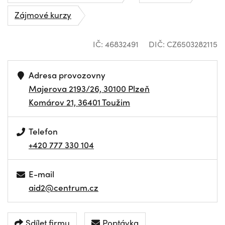
Zájmové kurzy
IČ: 46832491
DIČ: CZ6503282115
Adresa provozovny
Majerova 2193/26, 30100 Plzeň
Komárov 21, 36401 Toužim
Telefon
+420 777 330 104
E-mail
aid2@centrum.cz
Sdílet firmu
Poptávka