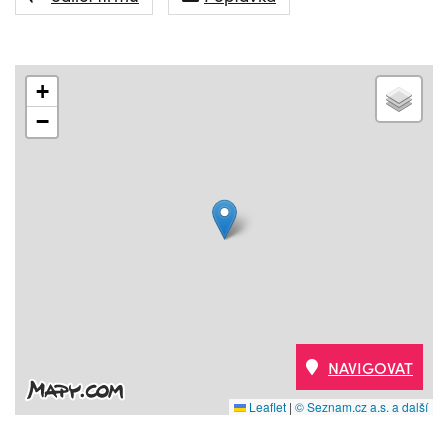
+
−
NAVIGOVAT
Leaflet
|
© Seznam.cz a.s. a další