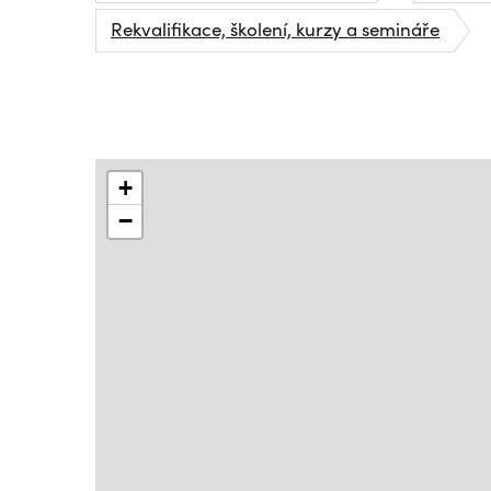
Rekvalifikace, školení, kurzy a semináře
+
−