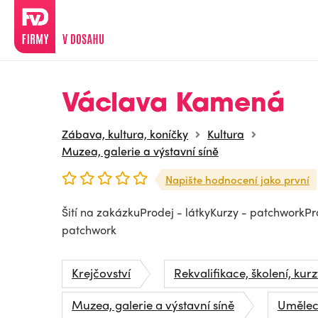
Václava Kamená
Zábava, kultura, koníčky
Kultura
Muzea, galerie a výstavní síně
Napište hodnocení jako první
Šití na zakázkuProdej - látkyKurzy - patchworkP
patchwork
Krejčovství
Rekvalifikace, školení, kur
Muzea, galerie a výstavní síně
Umělec