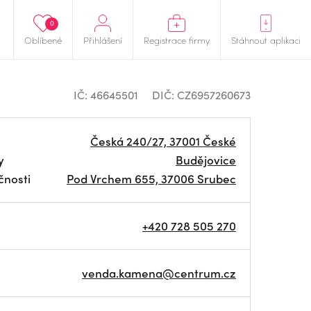
0
Oblíbené
Přihlášení
Registrace firmy
Stáhnout aplikaci
IČ: 46645501
DIČ: CZ6957260673
Česká 240/27, 37001 České
y
Budějovice
čnosti
Pod Vrchem 655, 37006 Srubec
+420 728 505 270
venda.kamena@centrum.cz