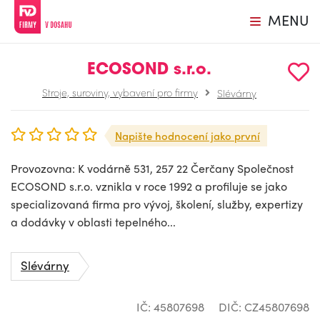
MENU
ECOSOND s.r.o.
Stroje, suroviny, vybavení pro firmy
Slévárny
Napište hodnocení jako první
Provozovna: K vodárně 531, 257 22 Čerčany Společnost
ECOSOND s.r.o. vznikla v roce 1992 a profiluje se jako
specializovaná firma pro vývoj, školení, služby, expertizy
a dodávky v oblasti tepelného...
Slévárny
IČ: 45807698
DIČ: CZ45807698