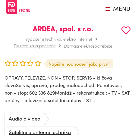
MENU
ARDEA, spol. s r.o.
Výpočetní technika, elektro, internet
Elektronika a počítače
Domácí elektrospotřebiče
Napište hodnocení jako první
OPRAVY, TELEVIZE, NON - STOP, SERVIS - klíčová
slovaServis, oprava, prodej, maloobchod. Pohotovost,
non - stop: 602 336 829Montáž - rekonstrukce : - TV - SAT
antény - televizní a satelitní antény - ST...
Audio a video
Satelitní a anténní technika