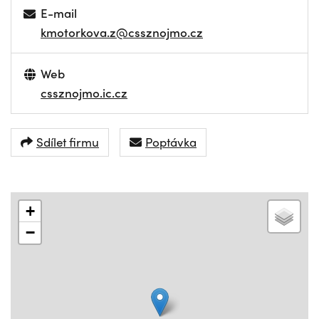
E-mail
kmotorkova.z@cssznojmo.cz
Web
cssznojmo.ic.cz
Sdílet firmu
Poptávka
+
−