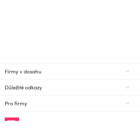
Firmy v dosahu
Důležité odkazy
Pro firmy
Jedinečný firemní
a pracovní portál