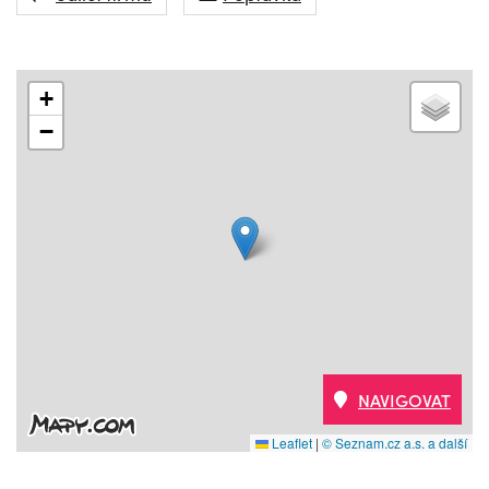
+
−
NAVIGOVAT
Leaflet
|
© Seznam.cz a.s. a další