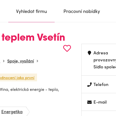
Vyhledat firmu
Pracovní nabídky
teplem Vsetín
Adresa
provozovn
a
Spoje, vysílání
Sídlo spole
odnocení jako první
Telefon
ina, elektrická energie - teplo,
E-mail
Energetika