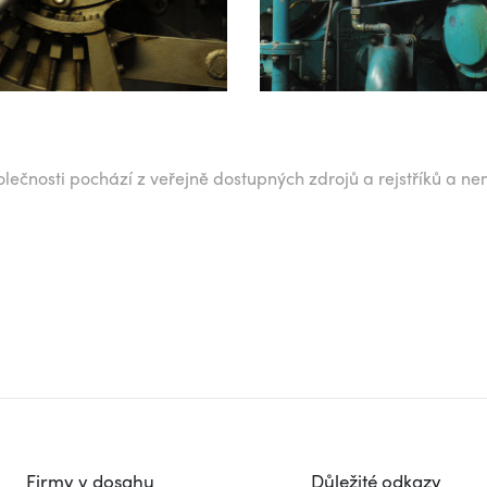
lečnosti pochází z veřejně dostupných zdrojů a rejstříků a ne
Firmy v dosahu
Důležité odkazy