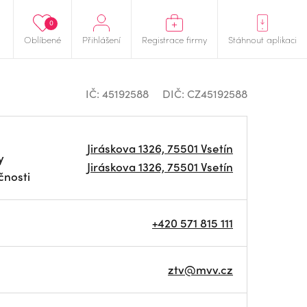
0
Oblíbené
Přihlášení
Registrace firmy
Stáhnout aplikaci
IČ: 45192588
DIČ: CZ45192588
Jiráskova 1326, 75501 Vsetín
y
Jiráskova 1326, 75501 Vsetín
čnosti
+420 571 815 111
ztv@mvv.cz