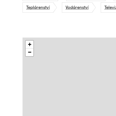
Teplárenství
Vodárenství
Televi
+
−