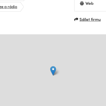
Web
ze a rádio
Sdílet firmu