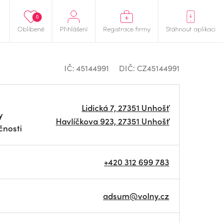
0
Oblíbené
Přihlášení
Registrace firmy
Stáhnout aplikaci
IČ: 45144991
DIČ: CZ45144991
Lidická 7, 27351 Unhošť
y
Havlíčkova 923, 27351 Unhošť
čnosti
+420 312 699 783
adsum@volny.cz