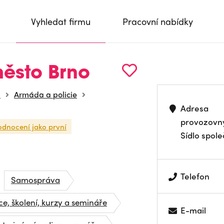
Vyhledat firmu
Pracovní nabídky
město Brno
a
Armáda a policie
Adresa
provozovn
odnocení jako první
Sídlo spole
Telefon
Samospráva
ce, školení, kurzy a semináře
E-mail