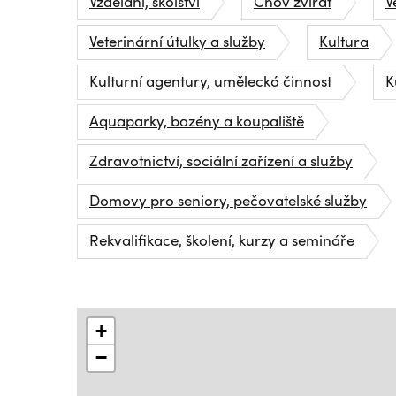
Vzdělání, školství
Chov zvířat
V
Veterinární útulky a služby
Kultura
Kulturní agentury, umělecká činnost
K
Aquaparky, bazény a koupaliště
Zdravotnictví, sociální zařízení a služby
Domovy pro seniory, pečovatelské služby
Rekvalifikace, školení, kurzy a semináře
+
−