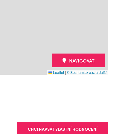
NAVIGOVAT
Leaflet
|
© Seznam.cz a.s. a další
CHCI NAPSAT VLASTNÍ HODNOCENÍ