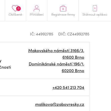
0
Oblíbené
Přihlášení
Registrace firmy
Stáhnout aplikaci
IČ: 44992785
DIČ: CZ44992785
Makovského náměstí 3166/3,
61600 Brno
y
Dominikánské náměstí 196/1,
čnosti
60200 Brno
+420 541 213 704
malikova@zabovresky.cz