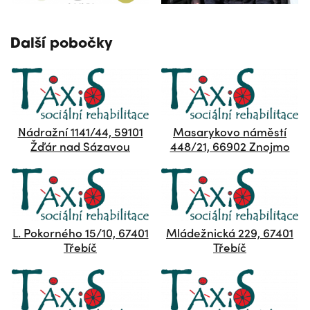
Další pobočky
Nádražní 1141/44, 59101
Masarykovo náměstí
Žďár nad Sázavou
448/21, 66902 Znojmo
L. Pokorného 15/10, 67401
Mládežnická 229, 67401
Třebíč
Třebíč