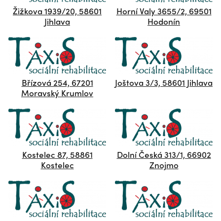
Žižkova 1939/20, 58601
Horní Valy 3655/2, 69501
Jihlava
Hodonín
Břízová 254, 67201
Joštova 3/3, 58601 Jihlava
Moravský Krumlov
Kostelec 87, 58861
Dolní Česká 313/1, 66902
Kostelec
Znojmo