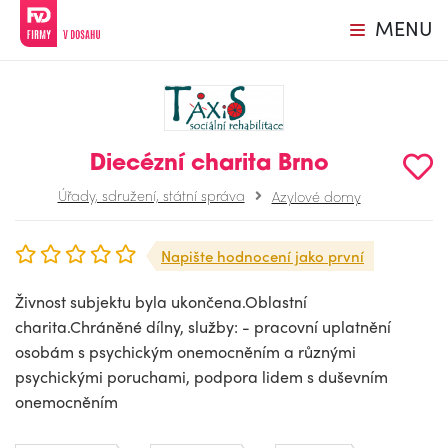
MENU
Diecézní charita Brno
Úřady, sdružení, státní správa
Azylové domy
Napište hodnocení jako první
Živnost subjektu byla ukončena.Oblastní
charita.Chráněné dílny, služby: - pracovní uplatnění
osobám s psychickým onemocněním a různými
psychickými poruchami, podpora lidem s duševním
onemocněním