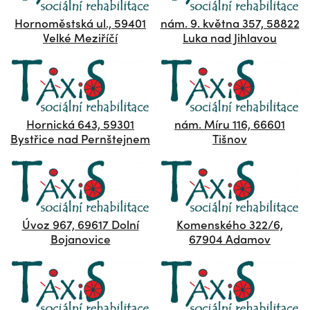
Hornoměstská ul., 59401
nám. 9. května 357, 58822
Velké Meziříčí
Luka nad Jihlavou
Hornická 643, 59301
nám. Míru 116, 66601
Bystřice nad Pernštejnem
Tišnov
Úvoz 967, 69617 Dolní
Komenského 322/6,
Bojanovice
67904 Adamov