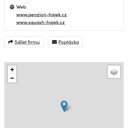
Web
www.penzion-hajek.cz
www.squash-hajek.cz
Sdílet firmu
Poptávka
+
−