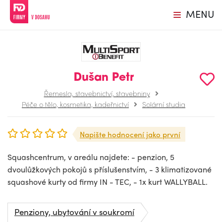
MENU
Dušan Petr
Řemesla, stavebnictví, stavebniny
Péče o tělo, kosmetika, kadeřnictví
Solární studia
Napište hodnocení jako první
Squashcentrum, v areálu najdete: - penzion, 5
dvoulůžkových pokojů s příslušenstvím, - 3 klimatizované
squashové kurty od firmy IN - TEC, - 1x kurt WALLYBALL.
Penziony, ubytování v soukromí