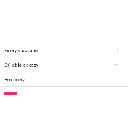
Firmy v dosahu
Důležité odkazy
Pro firmy
Jedinečný firemní
a pracovní portál
© Firmy v dosahu.cz