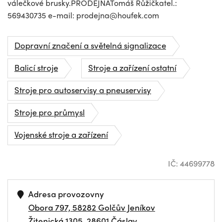
válečkové brusky.PRODEJNATomáš Růžičkatel.:
569430735 e-mail:
prodejna@houfek.com
Dopravní značení a světelná signalizace
Balicí stroje
Stroje a zařízení ostatní
Stroje pro autoservisy a pneuservisy
Stroje pro průmysl
Vojenské stroje a zařízení
IČ: 44699778
Adresa provozovny
Obora 797, 58282 Golčův Jeníkov
Žitenická 1305, 28601 Čáslav