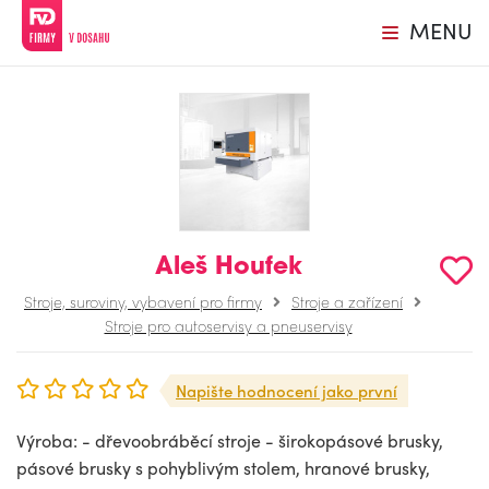
MENU
Aleš Houfek
Stroje, suroviny, vybavení pro firmy
Stroje a zařízení
Stroje pro autoservisy a pneuservisy
Napište hodnocení jako první
Výroba: - dřevoobráběcí stroje - širokopásové brusky,
pásové brusky s pohyblivým stolem, hranové brusky,