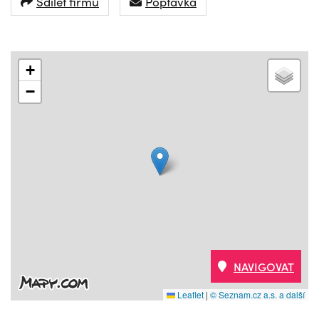
Sdílet firmu
Poptávka
+
−
NAVIGOVAT
Leaflet
|
© Seznam.cz a.s. a další