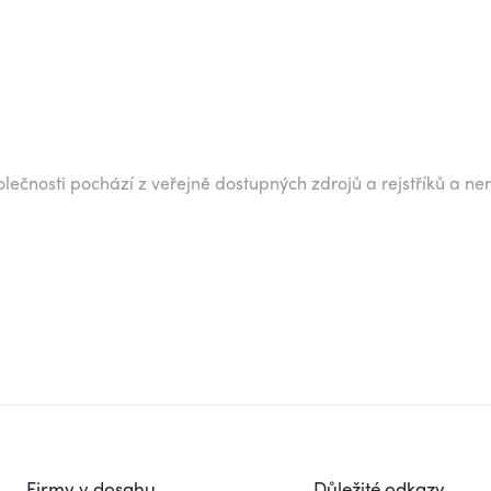
lečnosti pochází z veřejně dostupných zdrojů a rejstříků a ne
Firmy v dosahu
Důležité odkazy