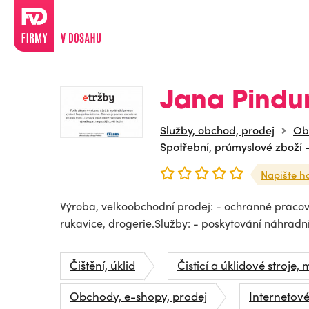
Jana Pindu
Služby, obchod, prodej
Ob
Spotřební, průmyslové zboží 
Napište h
Výroba, velkoobchodní prodej: - ochranné pracov
rukavice, drogerie.Služby: - poskytování náhradní
Čištění, úklid
Čisticí a úklidové stroje, 
Obchody, e-shopy, prodej
Internetov