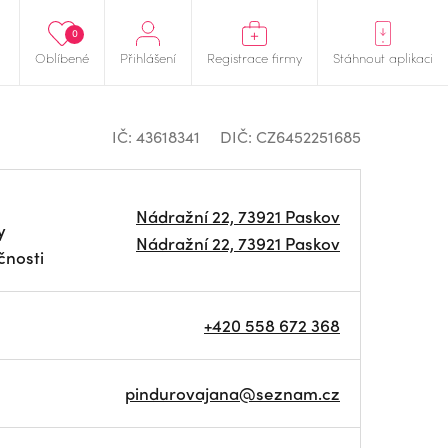
0
Oblíbené
Přihlášení
Registrace firmy
Stáhnout aplikaci
IČ: 43618341
DIČ: CZ6452251685
Nádražní 22, 73921 Paskov
y
Nádražní 22, 73921 Paskov
čnosti
+420 558 672 368
pindurovajana@seznam.cz