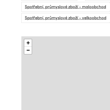
Spotřební, průmyslové zboží - maloobchod
Spotřební, průmyslové zboží - velkoobchod
+
−