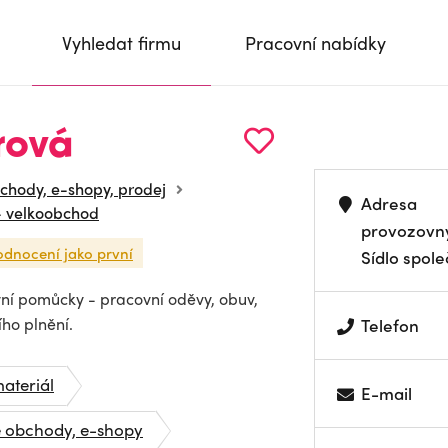
Vyhledat firmu
Pracovní nabídky
rová
chody, e-shopy, prodej
Adresa
- velkoobchod
provozovn
odnocení jako první
Sídlo spole
ní pomůcky - pracovní oděvy, obuv,
ho plnění.
Telefon
materiál
E-mail
é obchody, e-shopy