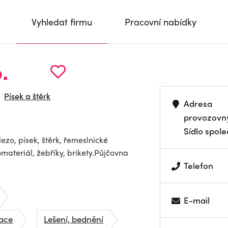
Vyhledat firmu
Pracovní nabídky
.
Písek a štěrk
Adresa
provozovn
Sídlo spole
lezo, písek, štěrk, řemeslnické
omateriál, žebříky, brikety.Půjčovna
Telefon
E-mail
lace
Lešení, bednění