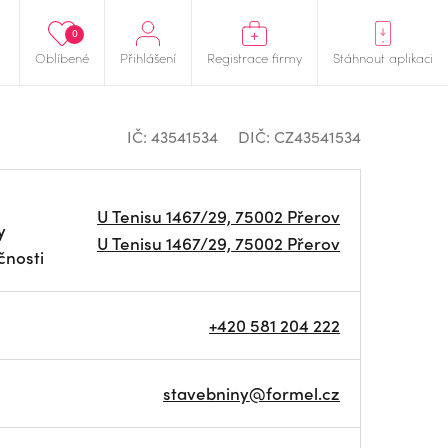
0
Oblíbené
Přihlášení
Registrace firmy
Stáhnout aplikaci
IČ: 43541534
DIČ: CZ43541534
U Tenisu 1467/29, 75002 Přerov
y
U Tenisu 1467/29, 75002 Přerov
čnosti
+420 581 204 222
stavebniny@formel.cz