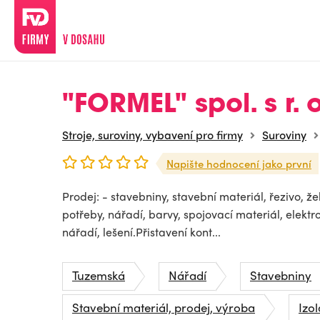
"FORMEL" spol. s r. o
Stroje, suroviny, vybavení pro firmy
Suroviny
Napište hodnocení jako první
Prodej: - stavebniny, stavební materiál, řezivo, že
potřeby, nářadí, barvy, spojovací materiál, elektr
nářadí, lešení.Přistavení kont...
Tuzemská
Nářadí
Stavebniny
Stavební materiál, prodej, výroba
Izo