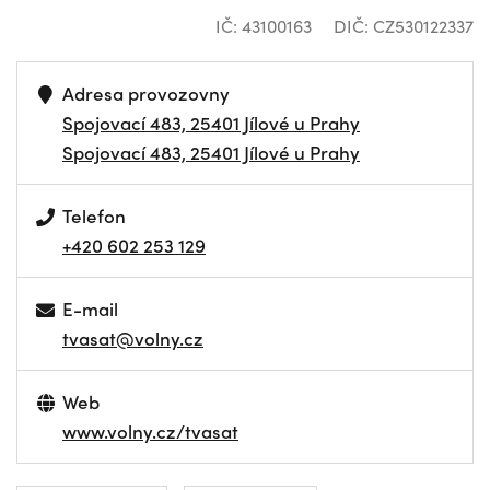
IČ: 43100163
DIČ: CZ530122337
Adresa provozovny
Spojovací 483, 25401 Jílové u Prahy
Spojovací 483, 25401 Jílové u Prahy
Telefon
+420 602 253 129
E-mail
tvasat@volny.cz
Web
www.volny.cz/tvasat