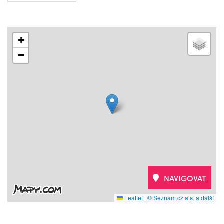
+
−
NAVIGOVAT
Leaflet
|
© Seznam.cz a.s. a další