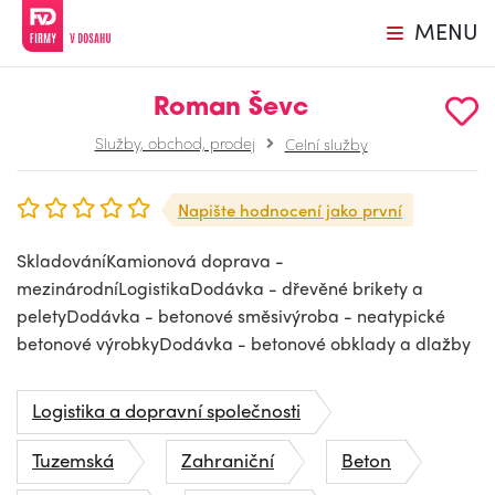
MENU
Roman Ševc
Služby, obchod, prodej
Celní služby
Napište hodnocení jako první
SkladováníKamionová doprava -
mezinárodníLogistikaDodávka - dřevěné brikety a
peletyDodávka - betonové směsivýroba - neatypické
betonové výrobkyDodávka - betonové obklady a dlažby
Logistika a dopravní společnosti
Tuzemská
Zahraniční
Beton