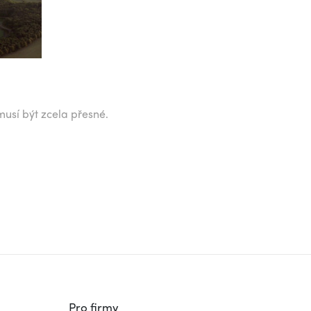
musí být zcela přesné.
Pro firmy