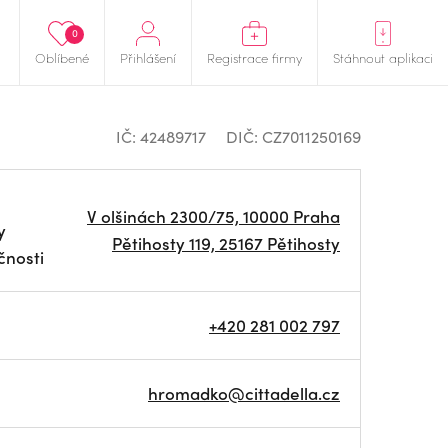
0
Oblíbené
Přihlášení
Registrace firmy
Stáhnout aplikaci
IČ: 42489717
DIČ: CZ7011250169
V olšinách 2300/75, 10000 Praha
y
Pětihosty 119, 25167 Pětihosty
čnosti
+420 281 002 797
hromadko@cittadella.cz