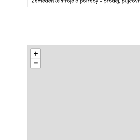
Zemědělské stroje a potřeby - prodej, půjčov
+
−