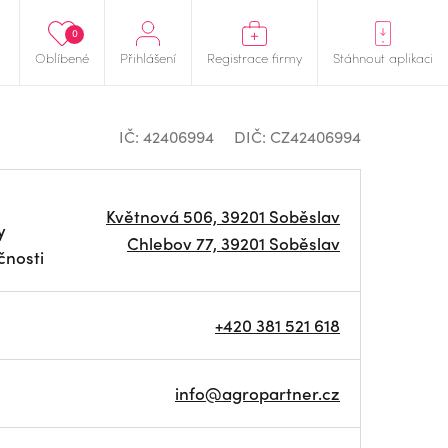
0
Oblíbené
Přihlášení
Registrace firmy
Stáhnout aplikaci
IČ: 42406994
DIČ: CZ42406994
Květnová 506, 39201 Soběslav
y
Chlebov 77, 39201 Soběslav
čnosti
+420 381 521 618
info@agropartner.cz