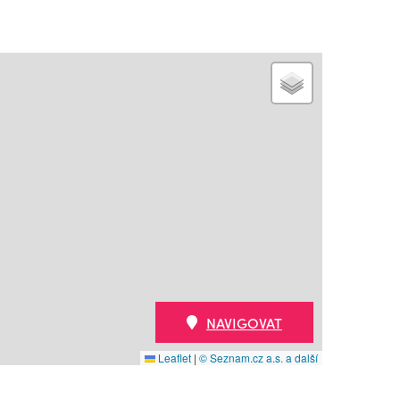
NAVIGOVAT
Leaflet
|
© Seznam.cz a.s. a další