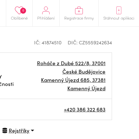
0
Oblíbené
Přihlášení
Registrace firmy
Stáhnout aplikaci
IČ: 41874510
DIČ: CZ5559242634
Roháče z Dubé 522/8, 37001
České Budějovice
y
Kamenný Újezd 685, 37381
čnosti
Kamenný Újezd
+420 386 322 683
Rejstříky