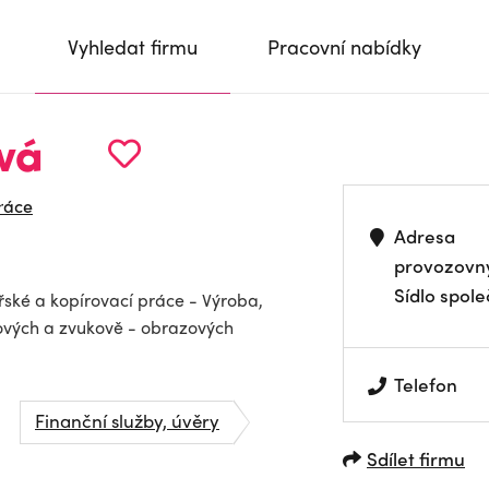
Vyhledat firmu
Pracovní nabídky
vá
ráce
Adresa
provozovn
Sídlo spole
řské a kopírovací práce - Výroba,
ových a zvukově - obrazových
Telefon
Finanční služby, úvěry
Sdílet firmu