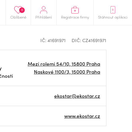
0
Oblíbené
Přihlášení
Registrace firmy
Stáhnout aplikaci
IČ: 41691971
DIČ: CZ41691971
Mezi rolemi 54/10, 15800 Praha
y
Naskové 1100/3, 15000 Praha
čnosti
ekostar@ekostar.cz
www.ekostar.cz