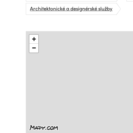
Architektonické a designérské služby
+
−