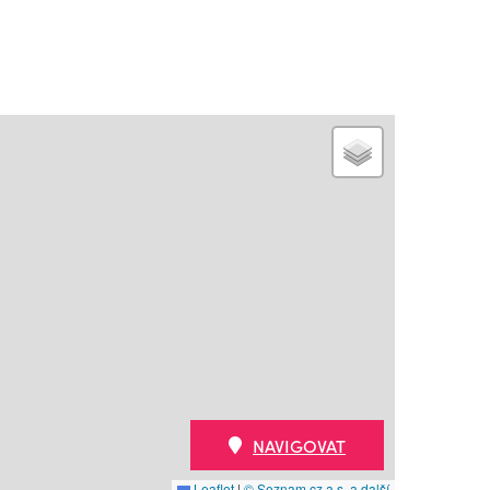
NAVIGOVAT
Leaflet
|
© Seznam.cz a.s. a další