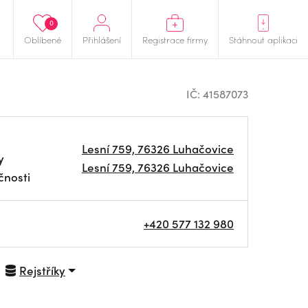
0
Oblíbené
Přihlášení
Registrace firmy
Stáhnout aplikaci
IČ: 41587073
Lesní 759, 76326 Luhačovice
y
Lesní 759, 76326 Luhačovice
čnosti
+420 577 132 980
Rejstříky