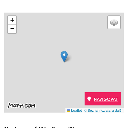
+
−
NAVIGOVAT
Leaflet
|
© Seznam.cz a.s. a další