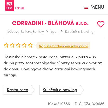
MENU
CORRADINI - BLÁHOVÁ s.r.o.
Zábava, kultura, koníčky
Sport
Kulečník a bowling
Napište hodnocení jako první
Hostinská činnost: - restaurace, pizzerie: - pizza - 35
druhů pizzy. Možnost objednání pizzy sebou či dovoz až
do domu. Bowlingové dráhy.Pořádání bowlingových
turnajů.
Restaurace
Kulečník a bowling
IČ: 41329686
DIČ: CZ41329686