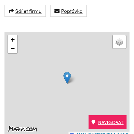
Sdílet firmu
Poptávka
+
−
NAVIGOVAT
Leaflet
|
© Seznam.cz a.s. a další