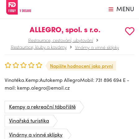
MENU
ALLEGRO, spol. s r.o.
Restaurace, cestování, ubytování
Restaurace, kluby a kavárny
Vinárny a vinné sklípky
Napište hodnocení jako první
Vinotéka.Kemp:Autokemp AllegroMobil: 731 896 694 E -
mail:
kemp.alegro@email.cz
Kempy a rekreační tábořiště
Vinařská turistika
Vinárny a vinné sklípky