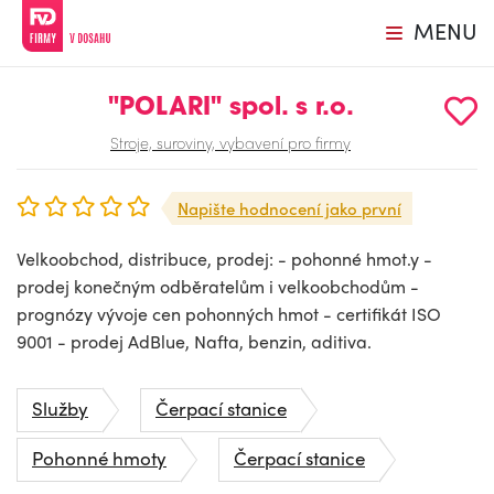
MENU
"POLARI" spol. s r.o.
Stroje, suroviny, vybavení pro firmy
Napište hodnocení jako první
Velkoobchod, distribuce, prodej: - pohonné hmot.y -
prodej konečným odběratelům i velkoobchodům -
prognózy vývoje cen pohonných hmot - certifikát ISO
9001 - prodej AdBlue, Nafta, benzin, aditiva.
Služby
Čerpací stanice
Pohonné hmoty
Čerpací stanice