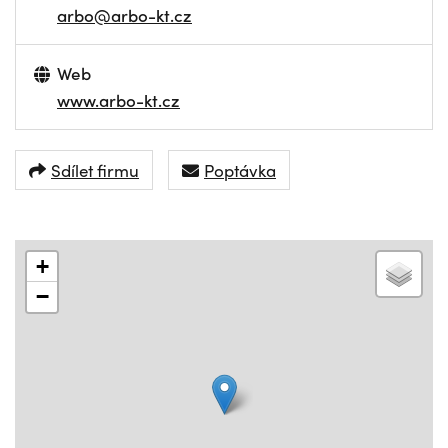
arbo@arbo-kt.cz
Web
www.arbo-kt.cz
Sdílet firmu
Poptávka
+
−