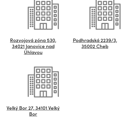
Rozvojová zóna 530,
Podhradská 2239/3,
34021 Janovice nad
35002 Cheb
Úhlavou
Velký Bor 27, 34101 Velký
Bor