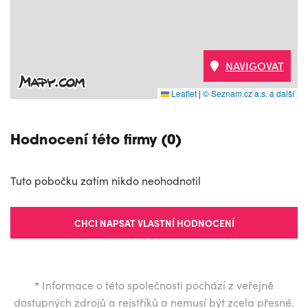
NAVIGOVAT
Leaflet
|
© Seznam.cz a.s. a další
Hodnocení této firmy (0)
Tuto pobočku zatím nikdo neohodnotil
CHCI NAPSAT VLASTNÍ HODNOCENÍ
*
Informace o této společnosti pochází z veřejně
dostupných zdrojů a rejstříků a nemusí být zcela přesné.