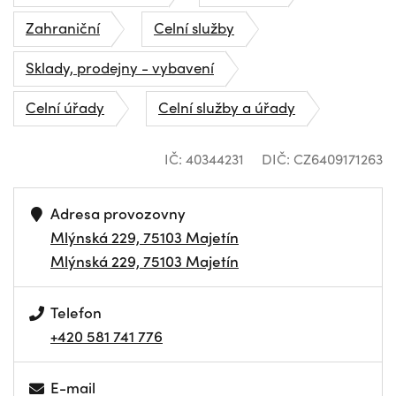
Zahraniční
Celní služby
Sklady, prodejny - vybavení
Celní úřady
Celní služby a úřady
IČ: 40344231
DIČ: CZ6409171263
Adresa provozovny
Mlýnská 229, 75103 Majetín
Mlýnská 229, 75103 Majetín
Telefon
+420 581 741 776
E-mail