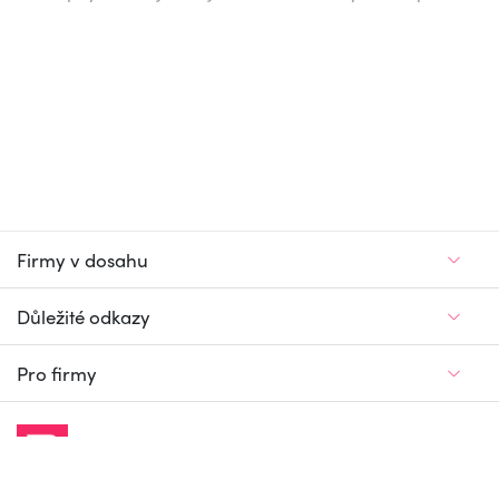
Firmy v dosahu
Důležité odkazy
Pro firmy
Jedinečný firemní
a pracovní portál