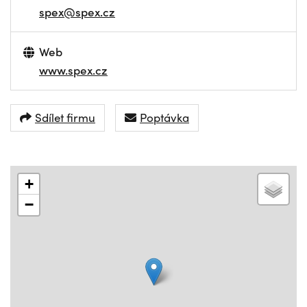
spex@spex.cz
Web
www.spex.cz
Sdílet firmu
Poptávka
+
−