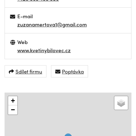
E-mail
zuzanamertova1@gmail.com
Web
www.kvetinybilovec.cz
Sdílet firmu
Poptávka
+
−