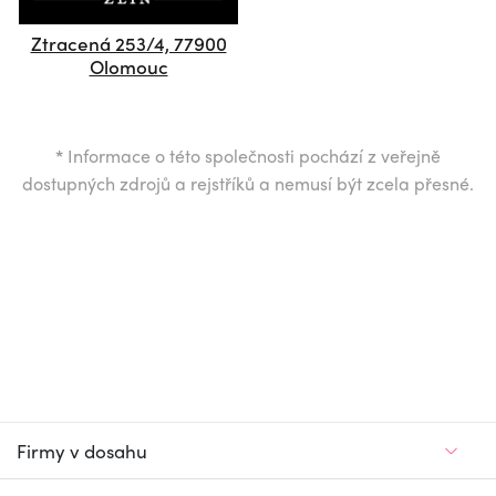
Ztracená 253/4, 77900
Olomouc
*
Informace o této společnosti pochází z veřejně
dostupných zdrojů a rejstříků a nemusí být zcela přesné.
Firmy v dosahu