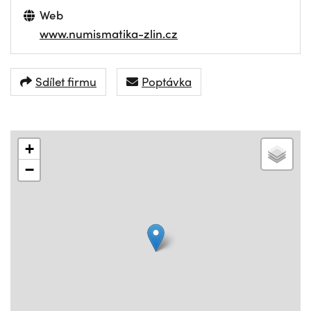
Web
www.numismatika-zlin.cz
Sdílet firmu
Poptávka
+
−