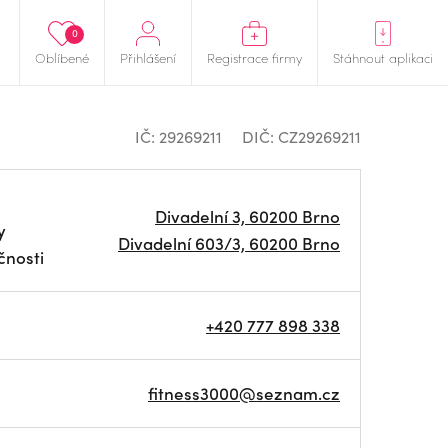
0
Oblíbené
Přihlášení
Registrace firmy
Stáhnout aplikaci
IČ: 29269211
DIČ: CZ29269211
Divadelní 3, 60200 Brno
y
Divadelní 603/3, 60200 Brno
čnosti
+420 777 898 338
fitness3000@seznam.cz