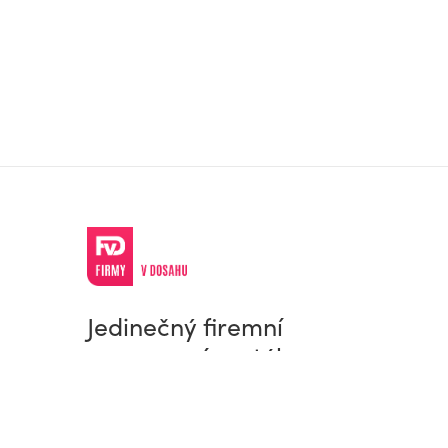
Jedinečný firemní
a pracovní portál
© Firmy v dosahu.cz