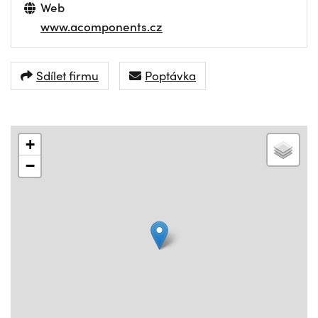
Web
www.acomponents.cz
Sdílet firmu
Poptávka
+
−