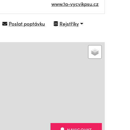
www.1a-vycvikpsu.cz
Poslat poptávku
Rejstříky
NAVIGOVAT