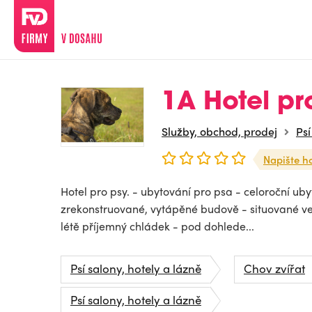
1A Hotel pro
Služby, obchod, prodej
Psí
Napište h
Hotel pro psy. - ubytování pro psa - celoroční uby
zrekonstruované, vytápěné budově - situované ve st
létě příjemný chládek - pod dohlede...
Psí salony, hotely a lázně
Chov zvířat
Psí salony, hotely a lázně