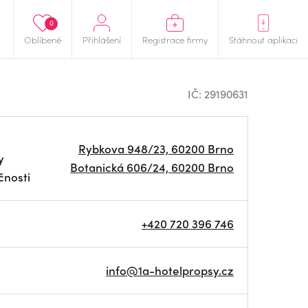
0
Oblíbené
Přihlášení
Registrace firmy
Stáhnout aplikaci
IČ: 29190631
Rybkova 948/23, 60200 Brno
y
Botanická 606/24, 60200 Brno
čnosti
+420 720 396 746
info@1a-hotelpropsy.cz