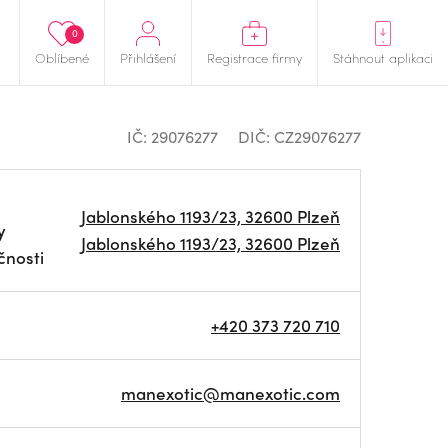
0
Oblíbené
Přihlášení
Registrace firmy
Stáhnout aplikaci
IČ: 29076277
DIČ: CZ29076277
Jablonského 1193/23, 32600 Plzeň
y
Jablonského 1193/23, 32600 Plzeň
čnosti
+420 373 720 710
manexotic@manexotic.com