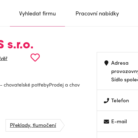
Vyhledat firmu
Pracovní nabídky
s.r.o.
Zvěř
Adresa
provozovn
Sídlo spole
: - chovatelské potřebyProdej a chov
Telefon
E-mail
Překlady, tlumočení