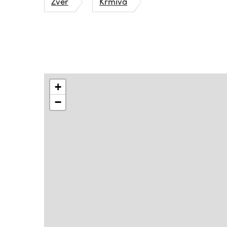
Zvěř
Krmiva
+
−