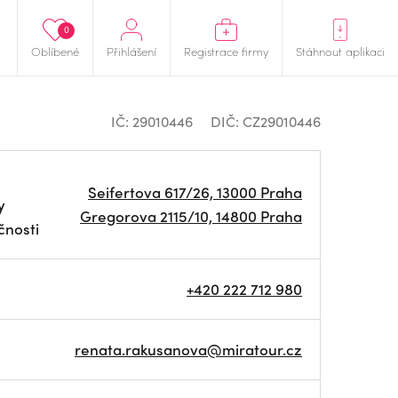
0
Oblíbené
Přihlášení
Registrace firmy
Stáhnout aplikaci
IČ: 29010446
DIČ: CZ29010446
Seifertova 617/26, 13000 Praha
y
Gregorova 2115/10, 14800 Praha
čnosti
+420 222 712 980
renata.rakusanova@miratour.cz