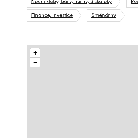
Noční kluby, bary, herny, diskotéky
Re
Finance, investice
Směnárny
+
−