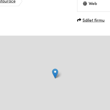
staurace
Web
Sdílet firmu