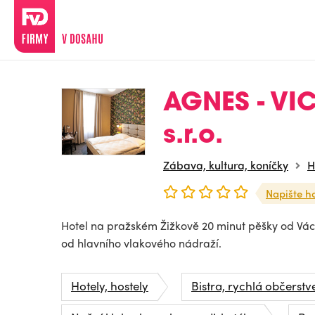
AGNES - VI
s.r.o.
Zábava, kultura, koníčky
H
Napište h
Hotel na pražském Žižkově 20 minut pěšky od Vác
od hlavního vlakového nádraží.
Hotely, hostely
Bistra, rychlá občerstv