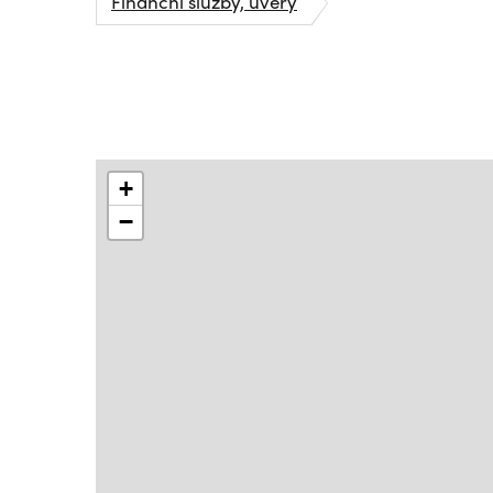
Finanční služby, úvěry
+
−