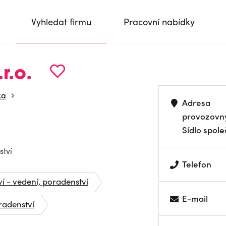
Vyhledat firmu
Pracovní nabídky
r.o.
ka
Adresa
provozovn
Sídlo spole
ství
Telefon
ví - vedení, poradenství
E-mail
radenství