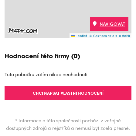
NAVIGOVAT
Leaflet
|
© Seznam.cz a.s. a další
Hodnocení této firmy (0)
Tuto pobočku zatím nikdo neohodnotil
CHCI NAPSAT VLASTNÍ HODNOCENÍ
*
Informace o této společnosti pochází z veřejně
dostupných zdrojů a rejstříků a nemusí být zcela přesné.