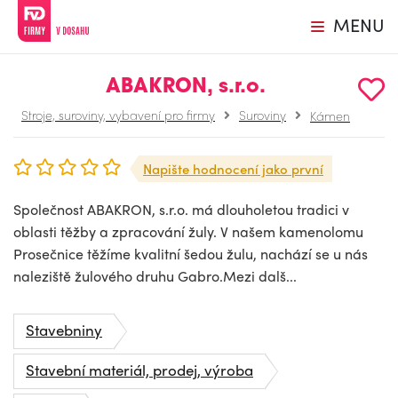
MENU
ABAKRON, s.r.o.
Stroje, suroviny, vybavení pro firmy
Suroviny
Kámen
Napište hodnocení jako první
Společnost ABAKRON, s.r.o. má dlouholetou tradici v
oblasti těžby a zpracování žuly. V našem kamenolomu
Prosečnice těžíme kvalitní šedou žulu, nachází se u nás
naleziště žulového druhu Gabro.Mezi dalš...
Stavebniny
Stavební materiál, prodej, výroba