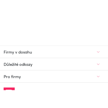
Firmy v dosahu
Důležité odkazy
Pro firmy
Jedinečný firemní
a pracovní portál