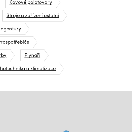
Kovové polotovary
Stroje a zařízení ostatní
 agentury
trospotřebiče
vby
Plynaři
hotechnika a klimatizace