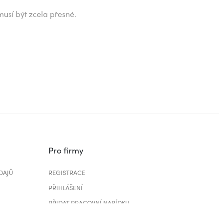
musí být zcela přesné.
Pro firmy
DAJŮ
REGISTRACE
PŘIHLÁŠENÍ
PŘIDAT PRACOVNÍ NABÍDKU
CENÍK