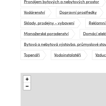
Pronájem bytových a nebytových prostor
Vodárenství
Dopravní prostředky
Sklady, prodejny - vybavení
Reklamní
Manažerské poradenství
Domácí elek
Bytová a nebytová výstavba, průmyslové sta
Topenáři
Vodoinstalatéři
Vzduc
+
−