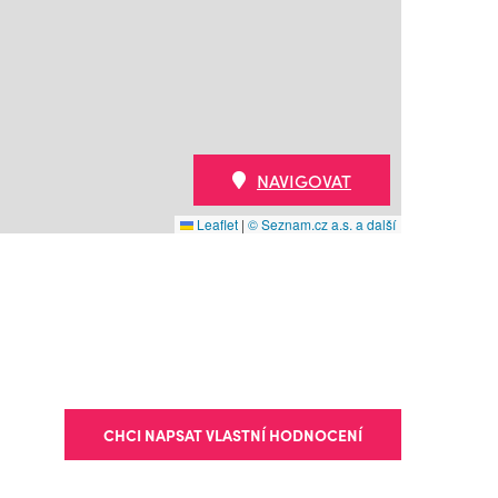
NAVIGOVAT
Leaflet
|
© Seznam.cz a.s. a další
CHCI NAPSAT VLASTNÍ HODNOCENÍ