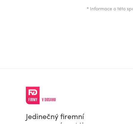
*
Informace o této spo
Jedinečný firemní
a pracovní portál