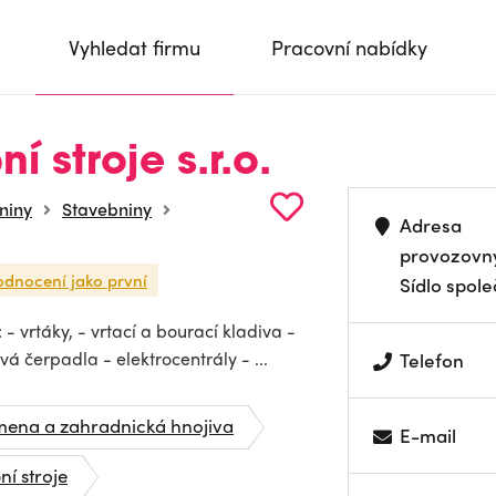
Vyhledat firmu
Pracovní nabídky
í stroje s.r.o.
niny
Stavebniny
Adresa
provozovn
odnocení jako první
Sídlo spole
: - vrtáky, - vrtací a bourací kladiva -
á čerpadla - elektrocentrály - ...
Telefon
emena a zahradnická hnojiva
E-mail
ní stroje