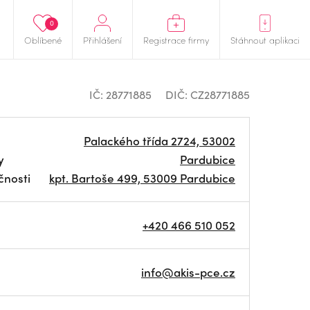
0
Oblíbené
Přihlášení
Registrace firmy
Stáhnout aplikaci
IČ: 28771885
DIČ: CZ28771885
Palackého třída 2724, 53002
y
Pardubice
čnosti
kpt. Bartoše 499, 53009 Pardubice
+420 466 510 052
info@akis-pce.cz