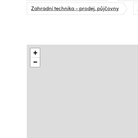
Zahradní technika - prodej, půjčovny
+
−