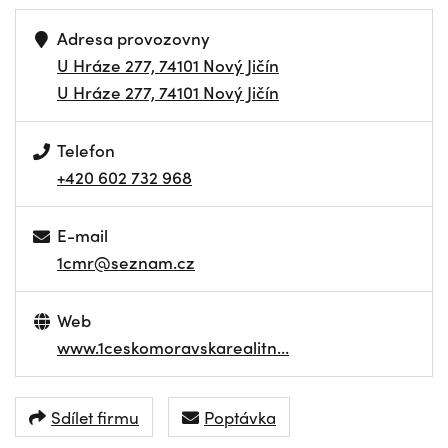
Adresa provozovny
U Hráze 277, 74101 Nový Jičín
U Hráze 277, 74101 Nový Jičín
Telefon
+420 602 732 968
E-mail
1cmr@seznam.cz
Web
www.1ceskomoravskarealitn…
Sdílet firmu
Poptávka