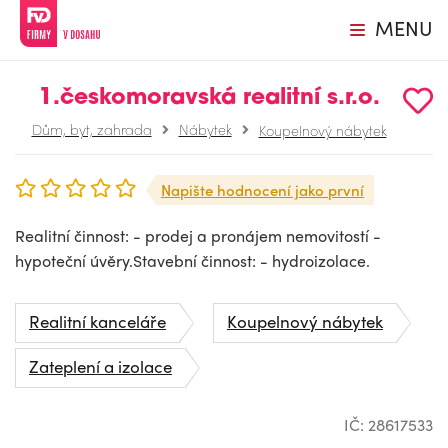
MENU
1.českomoravská realitní s.r.o.
Dům, byt, zahrada
Nábytek
Koupelnový nábytek
Napište hodnocení jako první
Realitní činnost: - prodej a pronájem nemovitostí -
hypoteční úvěry.Stavební činnost: - hydroizolace.
Realitní kanceláře
Koupelnový nábytek
Zateplení a izolace
IČ: 28617533