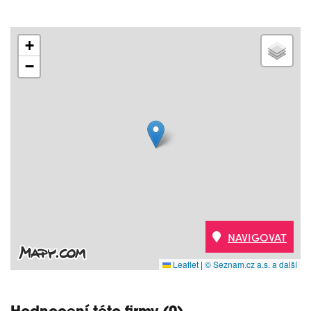
+
−
NAVIGOVAT
Leaflet
|
© Seznam.cz a.s. a další