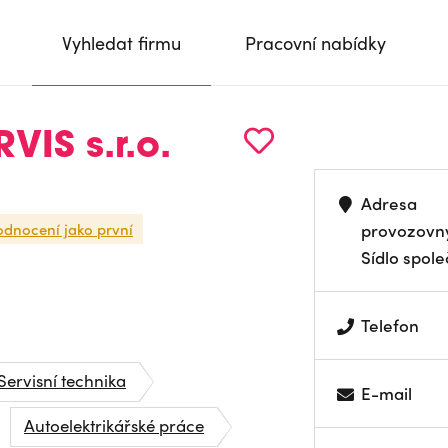
Vyhledat firmu
Pracovní nabídky
VIS s.r.o.
Adresa
odnocení jako první
provozovn
Sídlo spole
Telefon
Servisní technika
E-mail
Autoelektrikářské práce