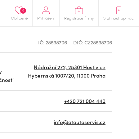
0
Oblíbené
Přihlášení
Registrace firmy
Stáhnout aplikaci
IČ: 28538706
DIČ: CZ28538706
Nádražní 272, 25301 Hostivice
y
Hybernská 1007/20, 11000 Praha
čnosti
+420 721 004 440
info@atautoservis.cz