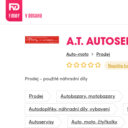
A.T. AUTOSER
Auto-moto
Prodej
Napište h
Prodej - použité náhradní díly
Prodej
Autobazary, motobazary
Autodoplňky, náhradní díly, vybavení
Autoservisy
Auto, moto, čtyřkolky