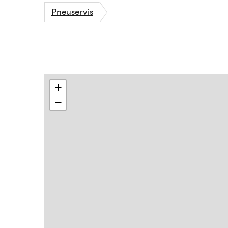
Pneuservis
+
−