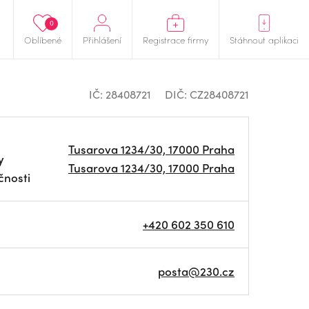
0
Oblíbené
Přihlášení
Registrace firmy
Stáhnout aplikaci
IČ: 28408721
DIČ: CZ28408721
Tusarova 1234/30, 17000 Praha
y
Tusarova 1234/30, 17000 Praha
čnosti
+420 602 350 610
posta@230.cz