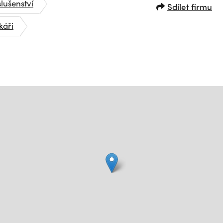
slušenství
Sdílet firmu
káři