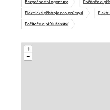
Bezpečnostní agentury
Počítače a pří
Elektrické přístroje pro průmysl
Elektri
Počítače a příslušenství
+
−