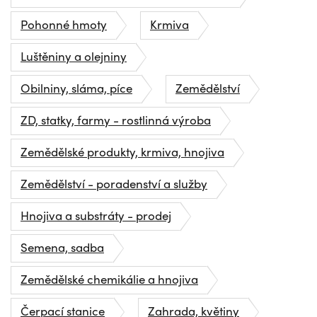
Pohonné hmoty
Krmiva
Luštěniny a olejniny
Obilniny, sláma, píce
Zemědělství
ZD, statky, farmy - rostlinná výroba
Zemědělské produkty, krmiva, hnojiva
Zemědělství - poradenství a služby
Hnojiva a substráty - prodej
Semena, sadba
Zemědělské chemikálie a hnojiva
Čerpací stanice
Zahrada, květiny